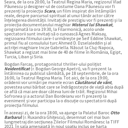
Seara, de la ora 20:00, la Teatrul Regina Maria, regizorul Vlad
Păunescu și designer-ul de costume Oana Păunescu vor fi
prezenți la proiecția
Scara
, un film inspirat din întâmplări
reale, despre parcursul spiritual al unui tânăr actor către
înțelegerea divinității. Invitați de prestigiu vor fi prezenți și la
proiecția documentarului maghiar
Misterul lui Shawkat
,
programată la ora 19:30, la Filarmonică, acolo unde
spectatorii sunt invitați să o cunoască Ágnes Maksay,
regizoarea filmului care-l urmărește pe Seif Eddine Shawkat,
primul fiu al consulului turc Ahmed D. Dzselaleddin şi al
actriţei maghiare Incze Gabriella. Născut la Cluj-Napoca,
Shawkat a regizat mai bine de 40 de filme în România, Egipt,
Turcia, Liban şi Siria.
Bogdan Farcaș, protagonistul thriller-ului polițist
Neidentificat
(r. Bogdan George Apetri), va fi prezent la
întâlnirea cu publicul sâmbătă, pe 18 septembrie, de la ora
16:00, la Teatrul Regina Maria. Tot aici, de la ora 19:00,
orădenii vor urmări pe marele ecran
Căutătorul de vânt
,
povestea unui bărbat care se îndrăgostește de viață abia după
ce află că mai are doar câteva luni de trăit. Regizorul Mihai
Sofronea și a actorul Dan Bordeianu vor fi prezenți la
eveniment și vor participa la o discuție cu spectatorii după
proiecția filmului.
În aceeași zi, de la ora 18:00, va ajunge la Palatul Baroc
Otto
Barbarul
(r. Ruxandra Ghițescu), desemnat cel mai bun
lungmetraj din secțiunea Zilelor Filmului Românesc la TIFF
2021. În sala amenajată în noul spațiu inclus pe harta