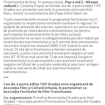
Firlarmonica de Stat. În aceeași seară,
Pup-o mă 2 - Mireasa
nebună
(r. Camelia Popa) va închide cea de-a patra ediție TIFF
Oradea cu o proiecție specială, în prezența actorului Alin
Panc, invitat la evenimentul din Piața Unirii Open-air.
Toate evenimentele incluse în programul festivalului vor fi
organizate cu respectarea normelor sanitare în vigoare. În
spațiile de proiecție din interior, spectatorii vor purta masca
de protecție pe toată durata evenimentului, iar pentru
participarea la evenimentele în aer liber, accesul
spectatorilor se va face cu obligativitatea purtării măștii pe
toată durata evenimentului şi va fi permis doar persoanelor
vaccinate împotriva virusului SARS-CoV-2 pentru care au
trecut 10 zile de la finalizarea schemei complete de
vaccinare, a celor care prezintă rezultatul negativ al unui
test RT-PCR nu mai vechi de 72 de ore înaintea începerii
evenimentului şi al persoanelor care prezintă rezultatul
negativ certificat de o unitate medicală al unui test antigen
rapid nu mai vechi de 24 de ore înaintea începerii
evenimentului.
***
Cea de-a patra editie TIFF Oradea este organizată de
Asociația Film și Cultură Urbană, în parteneriat cu
Asociația Festivalul de Film Transilvania.
Co-organizatori:
Primăria Municipiului Oradea prin Visit
Oradea – Asociația pentru Promovarea Turismului din Oradea
și Regiune