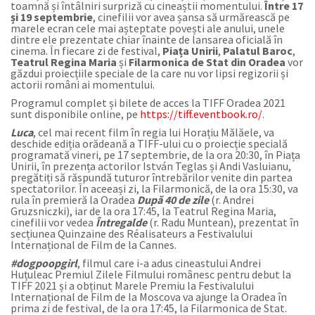
toamnă și întâlniri surpriză cu cineaștii momentului.
Între 17
și 19 septembrie
, cinefilii vor avea șansa să urmărească pe
marele ecran cele mai așteptate povești ale anului, unele
dintre ele prezentate chiar înainte de lansarea oficială în
cinema. În fiecare zi de festival,
Piața Unirii
,
Palatul Baroc
,
Teatrul Regina Maria
și
Filarmonica de Stat din Oradea
vor
găzdui proiecțiile speciale de la care nu vor lipsi regizorii și
actorii români ai momentului.
Programul complet și bilete de acces la TIFF Oradea 2021
sunt disponibile online, pe
https://tiff.eventbook.ro/
.
Luca
, cel mai recent film în regia lui Horațiu Mălăele, va
deschide ediția orădeană a TIFF-ului cu o proiecție specială
programată vineri, pe 17 septembrie, de la ora 20:30, în Piața
Unirii, în prezența actorilor István Teglas și Andi Vasluianu,
pregătiți să răspundă tuturor întrebărilor venite din partea
spectatorilor. În aceeași zi, la Filarmonică, de la ora 15:30, va
rula în premieră la Oradea
După 40 de zile
(r. Andrei
Gruzsniczki), iar de la ora 17:45, la Teatrul Regina Maria,
cinefilii vor vedea
Întregalde
(r. Radu Muntean)
, prezentat în
secțiunea Quinzaine des Réalisateurs a Festivalului
Internațional de Film de la Cannes.
#dogpoopgirl
, filmul care i-a adus cineastului Andrei
Huțuleac Premiul Zilele Filmului românesc pentru debut la
TIFF 2021 și a obținut Marele Premiu la Festivalului
Internațional de Film de la Moscova va ajunge la Oradea în
prima zi de festival, de la ora 17:45, la Filarmonica de Stat.