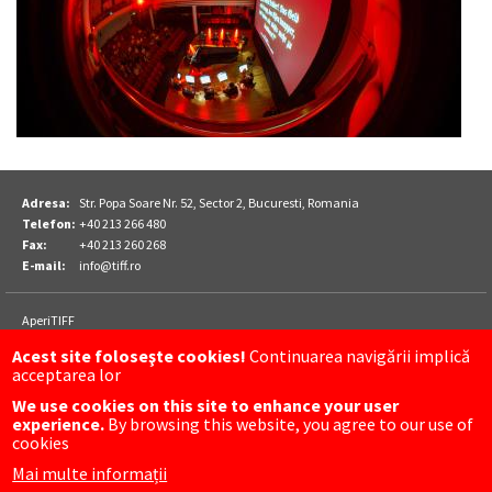
Adresa:
Str. Popa Soare Nr. 52, Sector 2, Bucuresti, Romania
Telefon:
+40 213 266 480
Fax:
+40 213 260 268
E-mail:
info@tiff.ro
Footer
AperiTIFF
Parteneri
TIFF
Acest site foloseşte cookies!
Continuarea navigării implică
TIFF Sibiu
acceptarea lor
Luna Plina
We use cookies on this site to enhance your user
experience.
By browsing this website, you agree to our use of
FOLLOW US ON
cookies
Mai multe informații