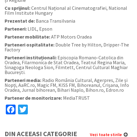
Cu sprijinul:
Centrul Național al Cinematografiei, National
Film Institute Hungary
Prezentat de:
Banca Transilvania
Parteneri:
LIDL, Epson
Partener mobilitate:
ATP Motors Oradea
Parteneri ospitalitate:
Double Tree by Hilton, Dripper-The
Factory
Parteneri instituționali:
Episcopia Romano-Catolica din
Oradea, Filarmonica de Stat Oradea, Teatrul Regina Maria,
Sinagoga Neologa Sion, Filmtett, Centrul Cultural Maghiar
București.
Parteneri media:
Radio România Cultural, Agerpres, Zile și
Nopți, AaRC.ro, Magic FM, KISS FM, Bihoreanul, Crișana, Info
Oradea, Jurnal bihorean, Bihari Naplo, Bihon.ro, Edron.ro
Partener de monitorizare:
MediaTRUST
Facebook
Twitter
DIN ACEEASI CATEGORIE
Vezi toate stirile