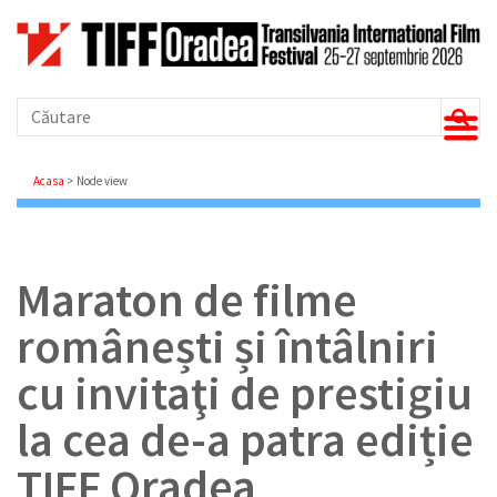
Căutare
Breadcrumb
Acasa
Node view
Maraton de filme
românești și întâlniri
cu invitaţi de prestigiu
la cea de-a patra ediție
TIFF Oradea