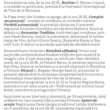
festivalului va rula, de la ora 20:30,
Berliner
(r. Marian Crișan),
o comedie cu politicieni, premiată la Festivalul Internațional
de Film de la Moscova.
În Piața Unirii din Oradea va ajunge, de la ora 20:30,
Complet
necunoscuți
-
remake
-ul românesc al comediei italiene
Perfetti sconosciutti
, la proiecția căruia vor fi prezenți
regizorul Octavian Strunilă și actrița Anca Dumitra. Seara ve
debuta cu
Romanian Tradition
, scurtmetrajul românesc prin
care Pavel Bartoș, invitat la eveniment, debutează în lumea
regiei de film. Actorii Elvira Deatcu, Ruxandra Maniu și Dan
Iosif îi vor fi alături la proiecția specială de sâmbătă seară.
Documentarul-fenomen
România sălbatică
, filmul care
surprinde complexitatea biodiversității din țara noastră în
imagini care-ți taie respirația, va rula în aer liber sâmbătă
seară, de la ora 20:45, la Palatul Baroc, în pezența regizorului
Dan Dinu. Seara se va încheia cu o primă vizionare în România
a filmului
Miracol
(r. Bogdan George Apetri), prezentat în
această săptămână în
secțiunea competițională Orizzonti a
Festivalului Internațional de Film de la Veneția
. La
evenimentul programat la ora 21:15 la Teatrul Regina Maria,
spectatorii vor avea ocazia să-l întâlnească pe actorul Cezar
Antal, unul dintre protagoniștii filmului.
Surprizele se vor ține lanț și duminică, pe 19 septembrie, când
orădenii vor face cunoștință cu echipa filmului
Spioni de
ocazie
. Regizoarea Oana Giurgiu și editorul Letiția Ștefănescu
vor fi prezente, de la ora 20:30, la proiecția organizată la