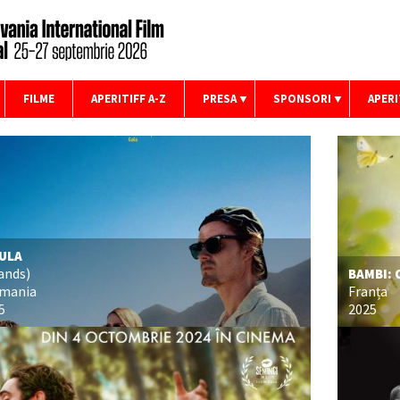
FILME
APERITIFF A-Z
PRESA
SPONSORI
APERI
ULA
lands)
BAMBI: 
mania
Franța
5
2025