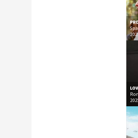
PRO
Spa
202
LOV
Ro
202