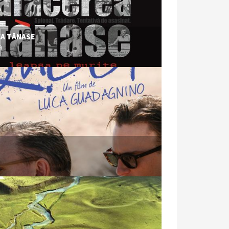
EA TĂNASE
a