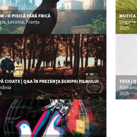
W - O PISICĂ FĂRĂ FRICĂ
MUZICA
gia, Letonia, Franța
Ungaria
5
2025
Ă CIOATE | Q&A ÎN PREZENȚA ECHIPEI FILMULUI
TATA | 
mânia
Români
5
2025