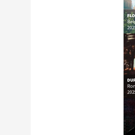
FLO
Bel
202
DUP
Ro
202