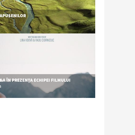
 APUSENILOR
Q&A ÎN PREZENȚA ECHIPEI FILMULUI
a