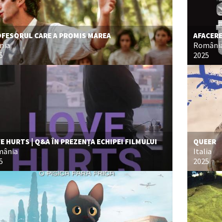
FESORUL CARE A PROMIS MAREA
AFACER
nia
Români
5
2025
E HURTS | Q&A ÎN PREZENȚA ECHIPEI FILMULUI
QUEER
mânia
Italia
5
2025